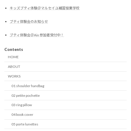
キッズブティ体験＠マルセイユ補習授業学校
ブティ体験会のお知らせ
ブティ体験会＠Aix 参加者受付中！
Contents
HOME
ABOUT
WORKS
01 shoulder handbag
02 petite pochette
03 ring pillow
04 book cover
05 porte lunettes