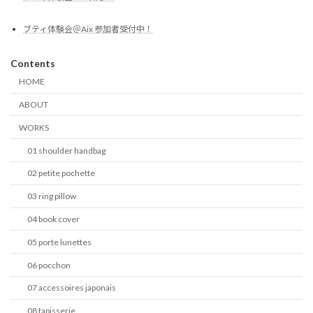
ブティ体験会＠Aix 参加者受付中！
Contents
HOME
ABOUT
WORKS
01 shoulder handbag
02 petite pochette
03 ring pillow
04 book cover
05 porte lunettes
06 pocchon
07 accessoires japonais
08 tapisserie